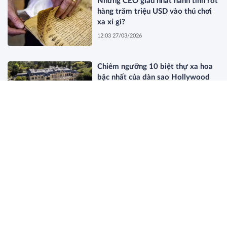
Những CEO giàu nhất hành tinh rót
hàng trăm triệu USD vào thú chơi
xa xỉ gì?
12:03 27/03/2026
Chiêm ngưỡng 10 biệt thự xa hoa
bậc nhất của dàn sao Hollywood
11:44 27/03/2026
Dòng Họ Beretta: Bí Mật Của Giới
Thượng Lưu Old Money Thực Thụ
19:34 26/03/2026
Điều gì sẽ xảy ra khi nghệ sĩ bí ẩn
nhất thế giới bị lộ danh tính?
18:12 26/03/2026