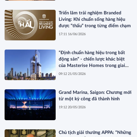
Triển lãm trải nghiệm Branded
Living: Khi chuẩn sống hàng hiệu
được “thấu” trong từng điểm chạm
17:11 16/06/2026
“Định chuẩn hàng hiệu trong bất
động sản” - chiến lược khác biệt
của Masterise Homes trong giai
đoạn thị trường tái cấu trúc
09:12 21/05/2026
Grand Marina, Saigon: Chương mới
từ một kỳ công đã thành hình
19:12 20/05/2026
Chủ tịch giải thưởng APPA: “Những