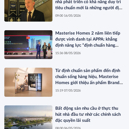
nhà phát triển có khả năng duy trì
tiêu chuẩn mới là những người định
hình thị trường”
09:00 16/05/2026
Masterise Homes 2 năm liên tiếp
được vinh danh tại APPA: khẳng
định năng lực “định chuẩn hàng
hiệu” được quốc tế công nhận
15:36 08/05/2026
Từ định chuẩn sản phẩm đến định
chuẩn sống hàng hiệu, Masterise
Homes giới thiệu ấn phẩm Branded
Living Magazine
15:19 07/05/2026
Bất động sản nhu cầu ở thực thu
hút nhà đầu tư nhờ các chính sách
đặc quyền lãi suất
08:00 06/05/2026