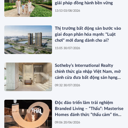
giải pháp đồng hành bền vững
13:53 03/08/2026
Thị trường bất động sản bước vào
giai đoạn phân hóa mạnh: "Luật
chơi" mới đang dành cho ai?
15:05 30/07/2026
Sotheby’s International Realty
chính thức gia nhập Việt Nam, mở
cánh cửa đưa bất động sản hạng
sang kết nối toàn cầu
09:32 30/07/2026
Độc đáo triển lãm trải nghiệm
Branded Living – “Thấu”: Masterise
Homes đánh thức “thấu cảm” tinh
hoa về không gian sống hàng hiệu
09:06 20/06/2026