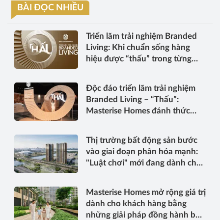
BÀI ĐỌC NHIỀU
Triển lãm trải nghiệm Branded
Living: Khi chuẩn sống hàng
hiệu được “thấu” trong từng
điểm chạm
Độc đáo triển lãm trải nghiệm
Branded Living – “Thấu”:
Masterise Homes đánh thức
“thấu cảm” tinh hoa về không
gian sống hàng hiệu
Thị trường bất động sản bước
vào giai đoạn phân hóa mạnh:
"Luật chơi" mới đang dành cho
ai?
Masterise Homes mở rộng giá trị
dành cho khách hàng bằng
những giải pháp đồng hành bền