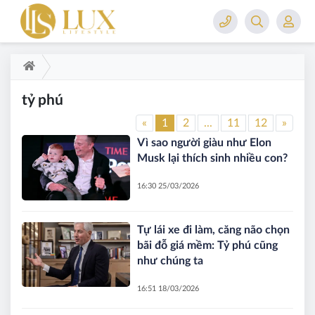
tỷ phú
«
1
2
...
11
12
»
Vì sao người giàu như Elon
Musk lại thích sinh nhiều con?
16:30 25/03/2026
Tự lái xe đi làm, căng não chọn
bãi đỗ giá mềm: Tỷ phú cũng
như chúng ta
16:51 18/03/2026