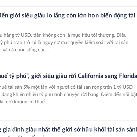
iến giới siêu giàu lo lắng còn lớn hơn biến động tài
u hàng tỷ USD, tiền không còn là mục tiêu tối thượng. Điều
ỷ phú trăn trở lại là nguy cơ mất quyền kiểm soát với tài sản,
 và cả cuộc sống của...
huế tỷ phú”, giới siêu giàu rời California sang Florid
huế tài sản 5% một lần với người có tài sản ròng trên 1 tỷ USD
ia đang khiến nhiều tỷ phú tính chuyện rời bang. Điểm đến nổi bật
a, nơi không có thuế...
gia đình giàu nhất thế giới sở hữu khối tài sản sán