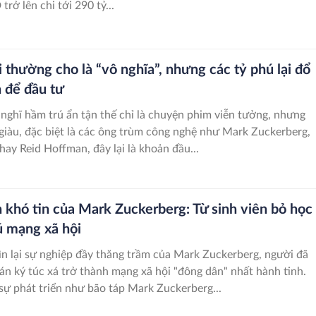
trở lên chi tới 290 tỷ...
thường cho là “vô nghĩa”, nhưng các tỷ phú lại đổ
n để đầu tư
nghĩ hầm trú ẩn tận thế chỉ là chuyện phim viễn tưởng, nhưng
u giàu, đặc biệt là các ông trùm công nghệ như Mark Zuckerberg,
ay Reid Hoffman, đây lại là khoản đầu...
h khó tin của Mark Zuckerberg: Từ sinh viên bỏ học
ú mạng xã hội
n lại sự nghiệp đầy thăng trầm của Mark Zuckerberg, người đã
án ký túc xá trở thành mạng xã hội "đông dân" nhất hành tinh.
Khởi đầu và sự phát triển như bão táp Mark Zuckerberg...