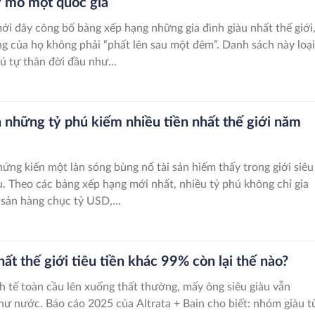
 mô một quốc gia
i đây công bố bảng xếp hạng những gia đình giàu nhất thế giới
g của họ không phải “phất lên sau một đêm”. Danh sách này loại
ú tự thân đời đầu như...
 những tỷ phú kiếm nhiều tiền nhất thế giới năm
ng kiến một làn sóng bùng nổ tài sản hiếm thấy trong giới siêu
u. Theo các bảng xếp hạng mới nhất, nhiều tỷ phú không chỉ gia
 sản hàng chục tỷ USD,...
ất thế giới tiêu tiền khác 99% còn lại thế nào?
nh tế toàn cầu lên xuống thất thường, mấy ông siêu giàu vẫn
hư nước. Báo cáo 2025 của Altrata + Bain cho biết: nhóm giàu t