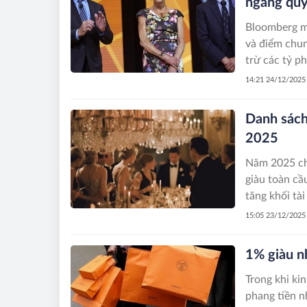
ngang quy
Bloomberg mớ
và điểm chun
trừ các tỷ ph
14:21 24/12/2025
Danh sách
2025
Năm 2025 chứ
giàu toàn cầ
tăng khối tài
15:05 23/12/2025
1% giàu nh
Trong khi ki
phang tiền n