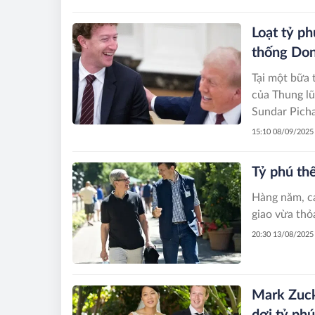
Loạt tỷ ph
thống Don
Tại một bữa 
của Thung lũ
Sundar Picha
15:10 08/09/2025
Tỷ phú thế
Hàng năm, cá
giao vừa thỏ
20:30 13/08/2025
Mark Zuck