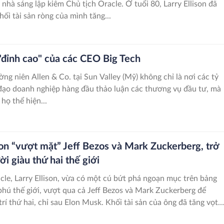
, nhà sáng lập kiêm Chủ tịch Oracle. Ở tuổi 80, Larry Ellison đã
hối tài sản ròng của mình tăng...
"đỉnh cao" của các CEO Big Tech
ờng niên Allen & Co. tại Sun Valley (Mỹ) không chỉ là nơi các tỷ
đạo doanh nghiệp hàng đầu thảo luận các thương vụ đầu tư, mà
 họ thể hiện...
son “vượt mặt” Jeff Bezos và Mark Zuckerberg, trở
i giàu thứ hai thế giới
cle, Larry Ellison, vừa có một cú bứt phá ngoạn mục trên bảng
phú thế giới, vượt qua cả Jeff Bezos và Mark Zuckerberg để
trí thứ hai, chỉ sau Elon Musk. Khối tài sản của ông đã tăng vọt
D chỉ trong hai ngày, nhờ vào sự tăng trưởng kỷ lục của cổ phiế