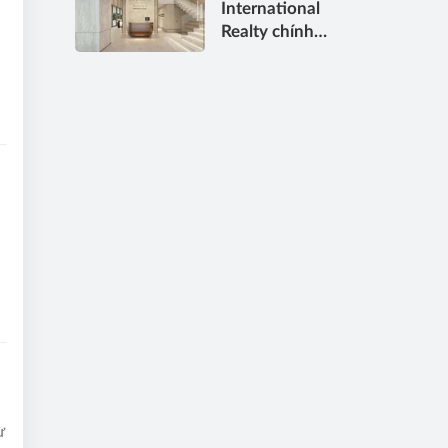
International
bền vững
Realty chính
,
thức gia nhập
Việt Nam, mở
cánh cửa đưa
bất động sản
hạng sang kết
nối toàn cầu
ừ