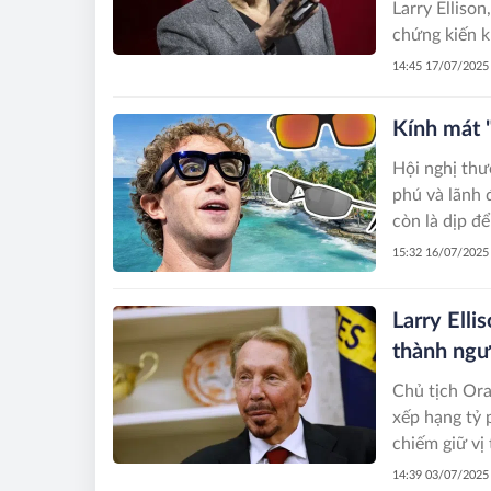
Larry Ellison
chứng kiến k
14:45 17/07/2025
Kính mát 
Hội nghị thư
phú và lãnh 
còn là dịp để
15:32 16/07/2025
Larry Elli
thành ngườ
Chủ tịch Ora
xếp hạng tỷ 
chiếm giữ vị 
hơn 40 tỷ US
14:39 03/07/2025