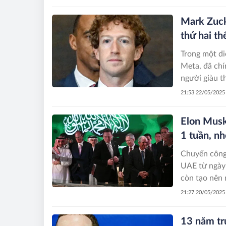
Oracle và kỳ 
(AI).
Mark Zuck
thứ hai th
Trong một di
Meta, đã chí
người giàu th
Zuckerberg h
21:53 22/05/2025
vị trí dẫn đ
Elon Musk
1 tuần, n
Chuyến công
UAE từ ngày 
còn tạo nên 
trong một tu
21:27 20/05/2025
nâng tổng tà
13 năm tr