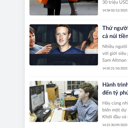
30 triệu USD 
14:58 02/12/2025
Thứ người 
cả núi tiề
Nhiều người 
với giới siê
Sam Altman h
14:50 21/10/2025
Hành trìn
đến tỷ ph
Hãy cùng nhì
biến một dự 
14:23 30/09/2025