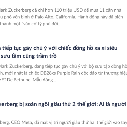
"
rk Zuckerberg đã chi hơn 110 triệu USD để mua 11 căn nhà
u phố yên bình ở Palo Alto, California. Hành động này đã biến
thành một "ván cờ tỷ phú đời...
iếp tục gây chú ý với chiếc đồng hồ xa xỉ siêu
i sưu tầm cũng trầm trồ
rk Zuckerberg, đang tiếp tục gây chú ý với bộ sưu tập đồng h
nh, mới nhất là chiếc DB28xs Purple Rain độc đáo từ thương hiệ
 Sĩ De Bethune. Mẫu đồng...
rberg bị soán ngôi giàu thứ 2 thế giới: Ai là người
erg, CEO Meta, đã mất vị trí người giàu thứ hai thế giới vào ta