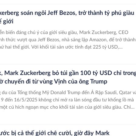
vọng lớn vào vai trò của công ty trong làn sóng trí tuệ nhân tạo
erberg soán ngôi Jeff Bezos, trở thành tỷ phú giàu
ế giới
ễn biến đáng chú ý của giới siêu giàu, Mark Zuckerberg, CEO
nh thức vượt qua Jeff Bezos, nhà sáng lập Amazon, để trở thành
ứ hai thế giới. Với khối tài sản ước tính đạt 225 tỷ USD,
iện chỉ đứng sau CEO Tesla, Elon Musk, người vẫn vững vàng ở
ầu với 370 tỷ USD.
, Mark Zuckerberg bỏ túi gần 100 tỷ USD chỉ tron
hờ chuyến đi từ vùng Vịnh của ông Trump
 du của Tổng thống Mỹ Donald Trump đến Ả Rập Saudi, Qatar v
9 đến 16/5/2025 không chỉ mở ra làn sóng đầu tư khổng lồ mà
một cú hích ngoạn mục cho khối tài sản của giới siêu giàu. Chỉ
ần, 10 tỷ phú hàng đầu thế giới đã bỏ túi thêm gần 100 tỷ USD,
i sản của họ lên con số kỷ lục 1.900 tỷ USD
ước bị cả thế giới chê cười, giờ đây Mark