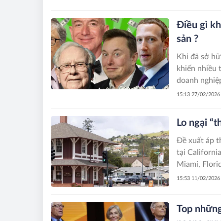
Điều gì kh
sản ?
Khi đã sở hữ
khiến nhiều t
doanh nghiệp
15:13 27/02/2026
Lo ngại “t
Đề xuất áp t
tại Californ
Miami, Florid
15:53 11/02/2026
Top những 