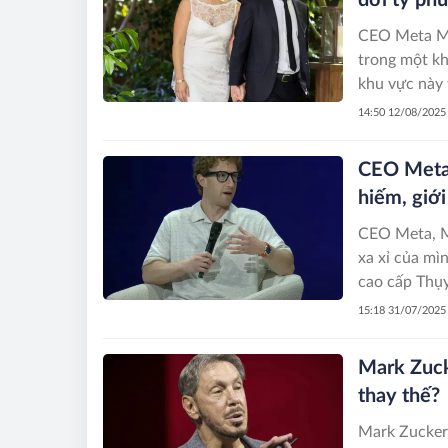
dơi tỷ phú
CEO Meta Ma
trong một kh
khu vực này 
14:50 12/08/2025
CEO Meta t
hiếm, giớ
CEO Meta, Ma
xa xỉ của mì
cao cấp Thụy
15:18 31/07/2025
Mark Zucke
thay thế?
Mark Zuckerb