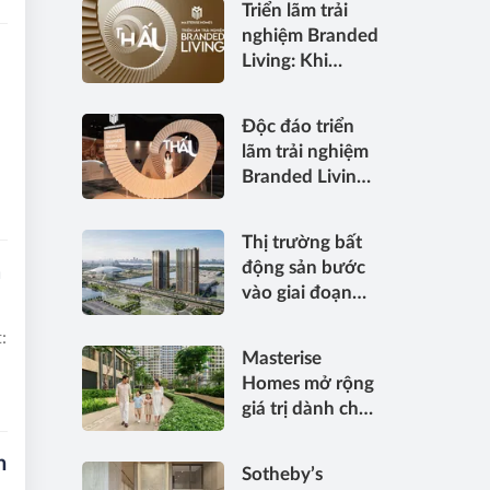
Triển lãm trải
nghiệm Branded
Living: Khi
chuẩn sống
hàng hiệu được
Độc đáo triển
“thấu” trong
lãm trải nghiệm
từng điểm chạm
Branded Living
– “Thấu”:
Masterise
Thị trường bất
Homes đánh
động sản bước
a
thức “thấu cảm”
vào giai đoạn
tinh hoa về
phân hóa mạnh:
không gian sống
:
"Luật chơi" mới
hàng hiệu
Masterise
đang dành cho
Homes mở rộng
ai?
giá trị dành cho
khách hàng
bằng những giải
h
Sotheby’s
pháp đồng hành