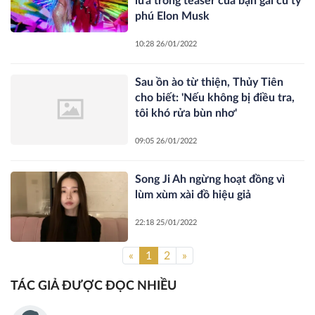
lửa trong teaser của bạn gái cũ tỷ
phú Elon Musk
10:28 26/01/2022
Sau ồn ào từ thiện, Thủy Tiên
cho biết: 'Nếu không bị điều tra,
tôi khó rửa bùn nhơ'
09:05 26/01/2022
Song Ji Ah ngừng hoạt đồng vì
lùm xùm xài đồ hiệu giả
22:18 25/01/2022
«
1
2
»
TÁC GIẢ ĐƯỢC ĐỌC NHIỀU