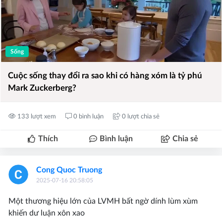
Sống
Cuộc sống thay đổi ra sao khi có hàng xóm là tỷ phú
Mark Zuckerberg?
133 lượt xem
0 bình luận
0 lượt chia sẻ
Thích
Bình luận
Chia sẻ
Cong Quoc Truong
2025-07-16 20:58:05
Một thương hiệu lớn của LVMH bất ngờ dính lùm xùm
khiến dư luận xôn xao