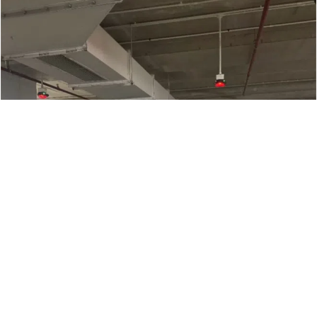
Đại gia - Rich Kid
Cách bạn gái Văn Thanh đáp trả khi bị tố “phông bạt”,
khoe thu nhập nửa tỉ trong tuần, sở hữu 2 xế hộp
sương sương 10 tỷ đồng
353 lượt xem
0 bình luận
0 lượt chia sẻ
Thích
Bình luận
Chia sẻ