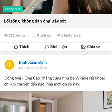
Phong cách
Lối sống 'không đàn ông' gây sốt
212 lượt xem
0 bình luận
0 lượt chia sẻ
Thích
Bình luận
Chia sẻ
Trịnh Xuân Định
2024-08-16 18:50:58
Đông Nhi - Ông Cao Thắng cũng như bé Winnie rất khoái
chí khi chuyển đến ngôi nhà mới xịn sò này!