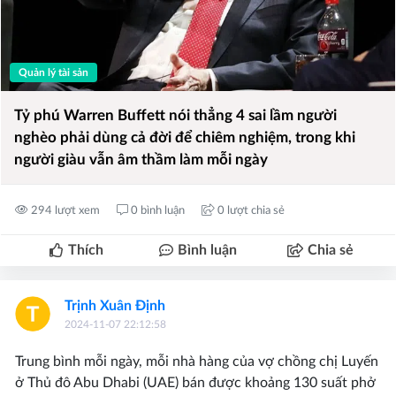
Quản lý tài sản
Tỷ phú Warren Buffett nói thẳng 4 sai lầm người
nghèo phải dùng cả đời để chiêm nghiệm, trong khi
người giàu vẫn âm thầm làm mỗi ngày
294 lượt xem
0 bình luận
0 lượt chia sẻ
Thích
Bình luận
Chia sẻ
Trịnh Xuân Định
2024-11-07 22:12:58
Trung bình mỗi ngày, mỗi nhà hàng của vợ chồng chị Luyến
ở Thủ đô Abu Dhabi (UAE) bán được khoảng 130 suất phở