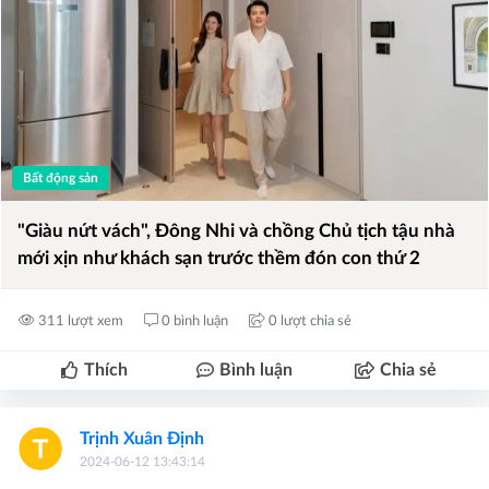
Bất động sản
"Giàu nứt vách", Đông Nhi và chồng Chủ tịch tậu nhà
mới xịn như khách sạn trước thềm đón con thứ 2
311 lượt xem
0 bình luận
0 lượt chia sẻ
Thích
Bình luận
Chia sẻ
Trịnh Xuân Định
2024-06-12 13:43:14