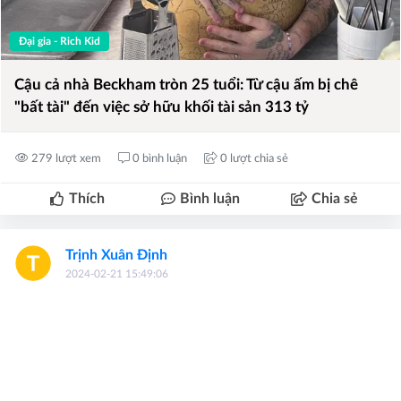
Đại gia - Rich Kid
Cậu cả nhà Beckham tròn 25 tuổi: Từ cậu ấm bị chê
"bất tài" đến việc sở hữu khối tài sản 313 tỷ
279 lượt xem
0 bình luận
0 lượt chia sẻ
Thích
Bình luận
Chia sẻ
Trịnh Xuân Định
2024-02-21 15:49:06
Devorah cho biết, thời trang của người dân ở Palm Beach
thường là các nhãn hiệu xa xỉ tương tự như ở các khu vực
giàu có khác, nhưng cách mọi người mặc chúng gợi lên
một phong cách sống nhất định.