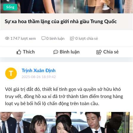
Sống
Sự xa hoa thầm lặng của giới nhà giàu Trung Quốc
1747 lượt xem
0 bình luận
0 lượt chia sẻ
Thích
Bình luận
Chia sẻ
Trịnh Xuân Định
2025-08-26 18:59:42
Với giá trị đắt đỏ, thiết kế tinh gọn và quyền sở hữu khó
truy vết, đồng hồ xa xỉ đã trở thành tâm điểm trong hàng
loạt vụ bê bối hối lộ chấn động trên toàn cầu.