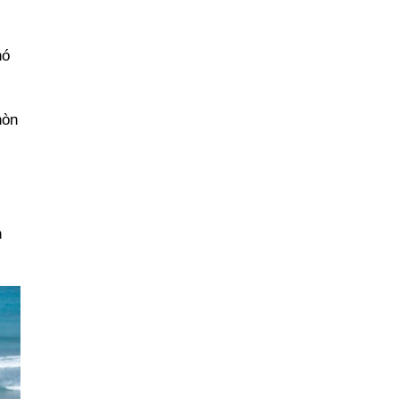
nó
hòn
n