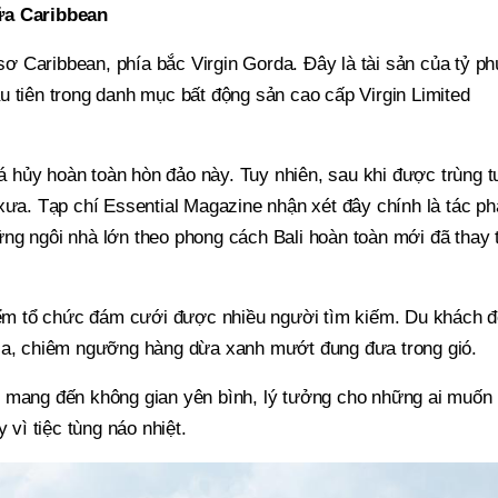
ữa Caribbean
 Caribbean, phía bắc Virgin Gorda. Đây là tài sản của tỷ ph
u tiên trong danh mục bất động sản cao cấp Virgin Limited
hủy hoàn toàn hòn đảo này. Tuy nhiên, sau khi được trùng t
 xưa. Tạp chí Essential Magazine nhận xét đây chính là tác p
ng ngôi nhà lớn theo phong cách Bali hoàn toàn mới đã thay 
điểm tổ chức đám cưới được nhiều người tìm kiếm. Du khách 
 la, chiêm ngưỡng hàng dừa xanh mướt đung đưa trong gió.
r mang đến không gian yên bình, lý tưởng cho những ai muốn
 vì tiệc tùng náo nhiệt.