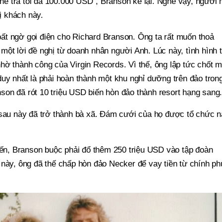
 thể trả tối đa 100.000 USD", Branson kể lại. Nghe vậy, người 
vị khách này.
t ngờ gọi điện cho Richard Branson. Ông ta rất muốn thoả
ột lời đề nghị từ doanh nhân người Anh. Lúc này, tình hình t
hờ thành công của Virgin Records. Vì thế, ông lập tức chốt 
uy nhất là phải hoàn thành một khu nghỉ dưỡng trên đảo tron
on đã rót 10 triệu USD biến hòn đảo thành resort hạng sang
 sau này đã trở thành bà xã. Đám cưới của họ được tổ chức 
 đến, Branson buộc phải đổ thêm 250 triệu USD vào tập đoàn
 này, ông đã thế chấp hòn đảo Necker để vay tiền từ chính ph