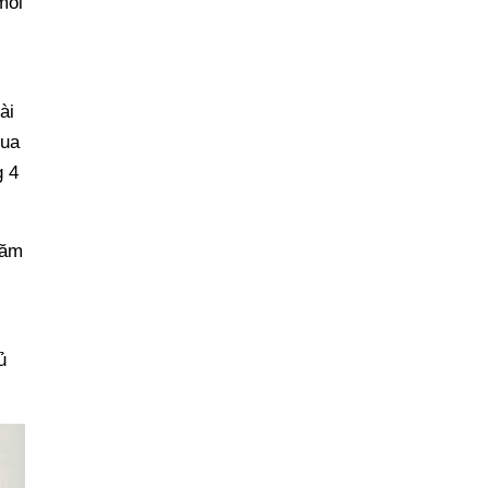
môi
ài
mua
g 4
.
năm
ủ