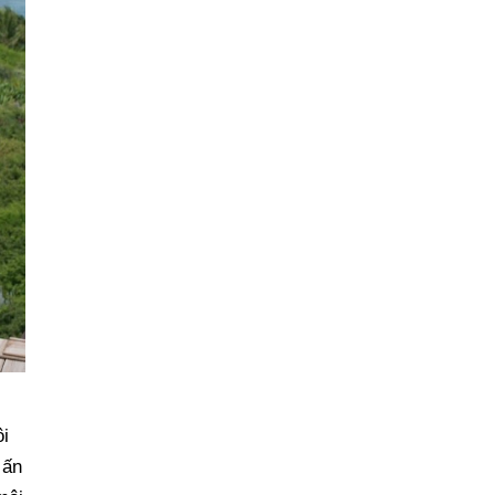
i
 ấn