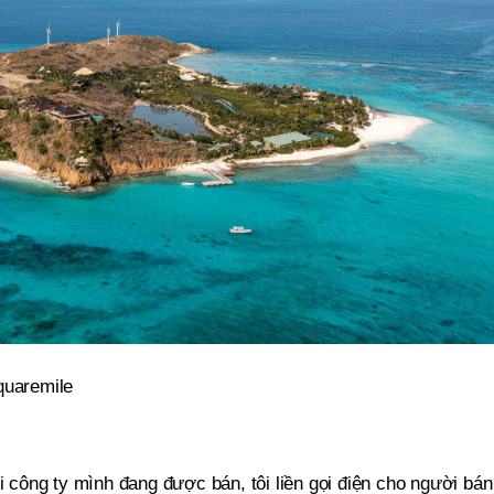
quaremile
ới công ty mình đang được bán, tôi liền gọi điện cho người bán