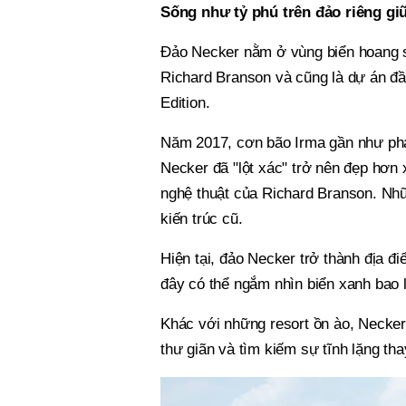
Sống như tỷ phú trên đảo riêng gi
Đảo Necker nằm ở vùng biển hoang sơ
Richard Branson và cũng là dự án đầ
Edition.
Năm 2017, cơn bão Irma gần như phá 
Necker đã "lột xác" trở nên đẹp hơn
nghệ thuật của Richard Branson. Nhữ
kiến trúc cũ.
Hiện tại, đảo Necker trở thành địa 
đây có thể ngắm nhìn biển xanh bao
Khác với những resort ồn ào, Necke
thư giãn và tìm kiếm sự tĩnh lặng thay