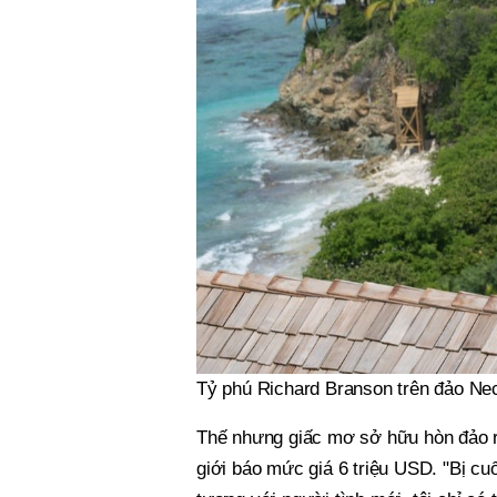
Tỷ phú Richard Branson trên đảo Ne
Thế nhưng giấc mơ sở hữu hòn đảo r
giới báo mức giá 6 triệu USD. "Bị c