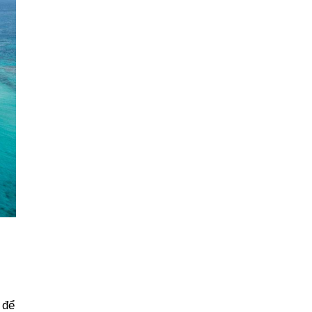
giải pháp đồng
hành bền vững
 để