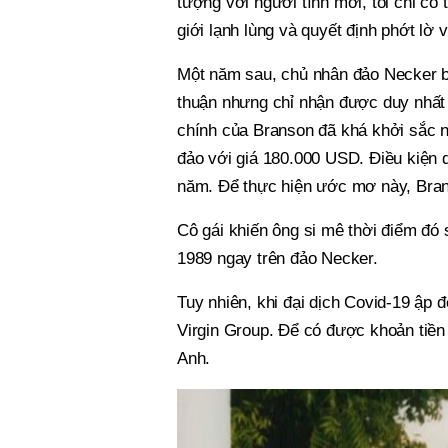
tượng với người tình mới, tôi chỉ có
giới lạnh lùng và quyết định phớt lờ 
Một năm sau, chủ nhân đảo Necker bấ
thuận nhưng chỉ nhận được duy nhất m
chính của Branson đã khá khởi sắc n
đảo với giá 180.000 USD. Điều kiện d
năm. Để thực hiện ước mơ này, Brans
Cô gái khiến ông si mê thời điểm đó
1989 ngay trên đảo Necker.
Tuy nhiên, khi đại dịch Covid-19 ập
Virgin Group. Để có được khoản tiền
Anh.