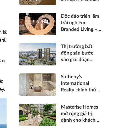
sống hàng hiệu
được “thấu” trong
Độc đáo triển lãm
từng điểm chạm
trải nghiệm
Branded Living –
 là
“Thấu”: Masterise
rải
Homes đánh thức
Thị trường bất
“thấu cảm” tinh
động sản bước
hoa về không gian
vào giai đoạn
san
sống hàng hiệu
phân hóa mạnh:
"Luật chơi" mới
Sotheby’s
đang dành cho ai?
ác
International
ey.
Realty chính thức
gia nhập Việt
Nam, mở cánh cửa
Masterise Homes
đưa bất động sản
mở rộng giá trị
hạng sang kết nối
dành cho khách
toàn cầu
hàng bằng những