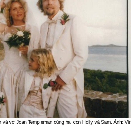
n và vợ Joan Templeman cùng hai con Holly và Sam. Ảnh: Vir