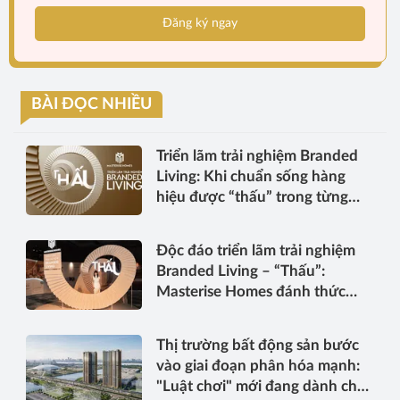
Đăng ký ngay
BÀI ĐỌC NHIỀU
Triển lãm trải nghiệm Branded
Living: Khi chuẩn sống hàng
hiệu được “thấu” trong từng
điểm chạm
Độc đáo triển lãm trải nghiệm
Branded Living – “Thấu”:
Masterise Homes đánh thức
“thấu cảm” tinh hoa về không
gian sống hàng hiệu
Thị trường bất động sản bước
vào giai đoạn phân hóa mạnh:
"Luật chơi" mới đang dành cho