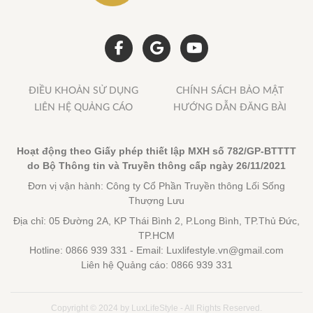
ĐIỀU KHOẢN SỬ DỤNG
CHÍNH SÁCH BẢO MẬT
LIÊN HỆ QUẢNG CÁO
HƯỚNG DẪN ĐĂNG BÀI
Hoạt động theo Giấy phép thiết lập MXH số 782/GP-BTTTT
do Bộ Thông tin và Truyền thông cấp ngày 26/11/2021
Đơn vị vận hành: Công ty Cổ Phần Truyền thông Lối Sống
Thượng Lưu
Địa chỉ: 05 Đường 2A, KP Thái Bình 2, P.Long Bình, TP.Thủ Đức,
TP.HCM
Hotline: 0866 939 331 - Email: Luxlifestyle.vn@gmail.com
Liên hệ Quảng cáo: 0866 939 331
Copyright © 2024 by LuxLifeStyle - All Rights Reserved.