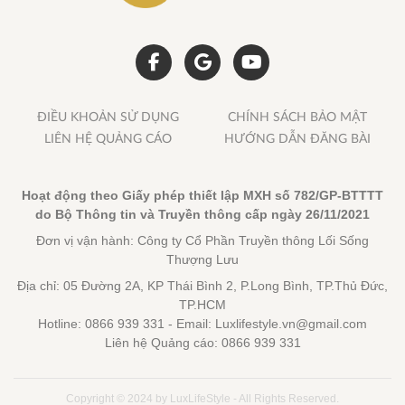
ĐIỀU KHOẢN SỬ DỤNG
CHÍNH SÁCH BẢO MẬT
LIÊN HỆ QUẢNG CÁO
HƯỚNG DẪN ĐĂNG BÀI
Hoạt động theo Giấy phép thiết lập MXH số 782/GP-BTTTT
do Bộ Thông tin và Truyền thông cấp ngày 26/11/2021
Đơn vị vận hành: Công ty Cổ Phần Truyền thông Lối Sống
Thượng Lưu
Địa chỉ: 05 Đường 2A, KP Thái Bình 2, P.Long Bình, TP.Thủ Đức,
TP.HCM
Hotline: 0866 939 331 - Email: Luxlifestyle.vn@gmail.com
Liên hệ Quảng cáo: 0866 939 331
Copyright © 2024 by LuxLifeStyle - All Rights Reserved.