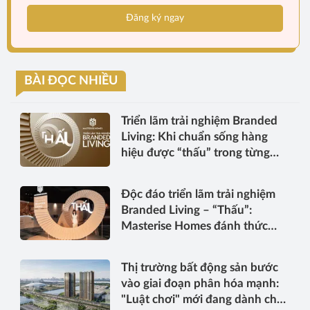
Đăng ký ngay
BÀI ĐỌC NHIỀU
Triển lãm trải nghiệm Branded
Living: Khi chuẩn sống hàng
hiệu được “thấu” trong từng
điểm chạm
Độc đáo triển lãm trải nghiệm
Branded Living – “Thấu”:
Masterise Homes đánh thức
“thấu cảm” tinh hoa về không
gian sống hàng hiệu
Thị trường bất động sản bước
vào giai đoạn phân hóa mạnh:
"Luật chơi" mới đang dành cho