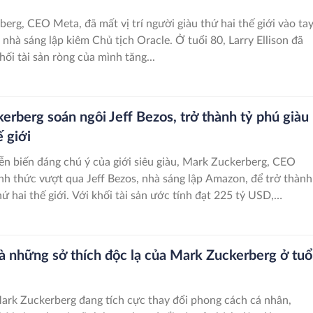
erg, CEO Meta, đã mất vị trí người giàu thứ hai thế giới vào ta
, nhà sáng lập kiêm Chủ tịch Oracle. Ở tuổi 80, Larry Ellison đã
hối tài sản ròng của mình tăng...
erberg soán ngôi Jeff Bezos, trở thành tỷ phú giàu
ế giới
ễn biến đáng chú ý của giới siêu giàu, Mark Zuckerberg, CEO
nh thức vượt qua Jeff Bezos, nhà sáng lập Amazon, để trở thành
ứ hai thế giới. Với khối tài sản ước tính đạt 225 tỷ USD,
iện chỉ đứng sau CEO Tesla, Elon Musk, người vẫn vững vàng ở
ầu với 370 tỷ USD.
à những sở thích độc lạ của Mark Zuckerberg ở tuổ
rk Zuckerberg đang tích cực thay đổi phong cách cá nhân,