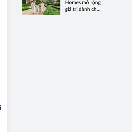
Homes mở rộng
bất động sản
giá trị dành cho
y
hạng sang kết
khách hàng
nối toàn cầu
bằng những giải
pháp đồng hành
bền vững
i