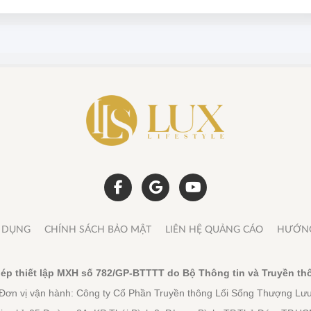
lưu, với số lượng chỉ khoảng 8-10 chiếc trên toàn thế giới.
Ử DỤNG
CHÍNH SÁCH BẢO MẬT
LIÊN HỆ QUẢNG CÁO
HƯỚNG
ép thiết lập MXH số 782/GP-BTTTT do Bộ Thông tin và Truyền th
Đơn vị vận hành: Công ty Cổ Phần Truyền thông Lối Sống Thượng Lư