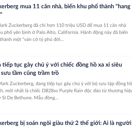
erberg mua 11 căn nhà, biến khu phố thành "hang
"
rk Zuckerberg đã chi hơn 110 triệu USD để mua 11 căn nhà
u phố yên bình ở Palo Alto, California. Hành động này đã biến
thành một "ván cờ tỷ phú đời...
iếp tục gây chú ý với chiếc đồng hồ xa xỉ siêu
i sưu tầm cũng trầm trồ
rk Zuckerberg, đang tiếp tục gây chú ý với bộ sưu tập đồng h
nh, mới nhất là chiếc DB28xs Purple Rain độc đáo từ thương hiệ
 Sĩ De Bethune. Mẫu đồng...
rberg bị soán ngôi giàu thứ 2 thế giới: Ai là người