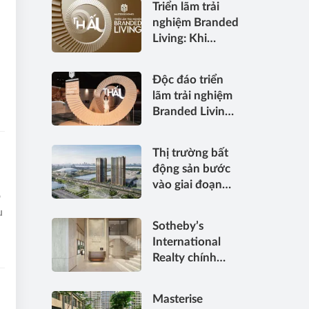
Triển lãm trải
nghiệm Branded
Living: Khi
chuẩn sống
hàng hiệu được
Độc đáo triển
“thấu” trong
lãm trải nghiệm
từng điểm chạm
Branded Living
– “Thấu”:
Masterise
Thị trường bất
Homes đánh
động sản bước
thức “thấu cảm”
vào giai đoạn
tinh hoa về
ồ
phân hóa mạnh:
không gian sống
u
"Luật chơi" mới
hàng hiệu
Sotheby’s
đang dành cho
International
ai?
Realty chính
thức gia nhập
Việt Nam, mở
Masterise
cánh cửa đưa