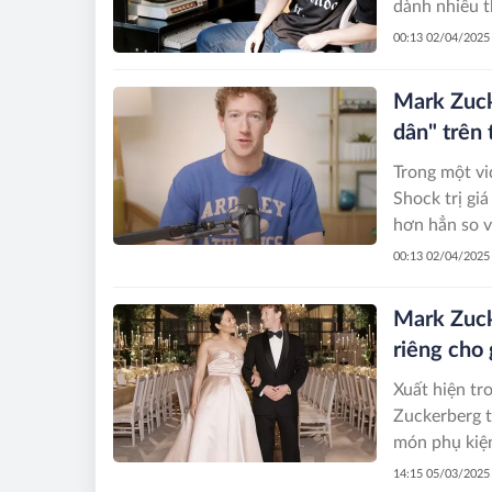
dành nhiều t
00:13 02/04/2025
Mark Zuck
dân" trên 
Trong một vi
Shock trị gi
hơn hẳn so v
của vị CEO 
00:13 02/04/2025
Mark Zuck
riêng cho 
Xuất hiện tr
Zuckerberg t
món phụ kiện
18K đính kim
14:15 05/03/2025