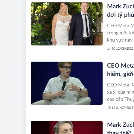
Mark Zuck
dơi tỷ phú
CEO Meta Ma
trong một kh
khu vực này 
14:50 12/08/2025
CEO Meta t
hiếm, giớ
CEO Meta, Ma
xa xỉ của mì
cao cấp Thụy
15:18 31/07/2025
Mark Zucke
thay thế?