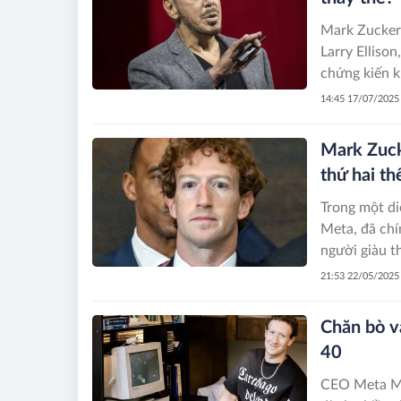
Mark Zuckerb
Larry Ellison
chứng kiến k
14:45 17/07/2025
Mark Zuck
thứ hai th
Trong một di
Meta, đã chí
người giàu th
Zuckerberg h
21:53 22/05/2025
vị trí dẫn đ
Chăn bò v
40
CEO Meta Ma