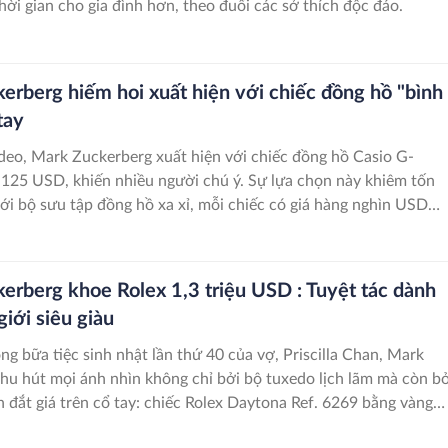
hời gian cho gia đình hơn, theo đuổi các sở thích độc đáo.
erberg hiếm hoi xuất hiện với chiếc đồng hồ "bình
tay
deo, Mark Zuckerberg xuất hiện với chiếc đồng hồ Casio G-
á 125 USD, khiến nhiều người chú ý. Sự lựa chọn này khiêm tốn
ới bộ sưu tập đồng hồ xa xỉ, mỗi chiếc có giá hàng nghìn USD
Meta.
erberg khoe Rolex 1,3 triệu USD : Tuyệt tác dành
giới siêu giàu
ong bữa tiệc sinh nhật lần thứ 40 của vợ, Priscilla Chan, Mark
hu hút mọi ánh nhìn không chỉ bởi bộ tuxedo lịch lãm mà còn bở
 đắt giá trên cổ tay: chiếc Rolex Daytona Ref. 6269 bằng vàng
 cương. Đây là mẫu đồng hồ hiếm hoi được chế tác riêng cho