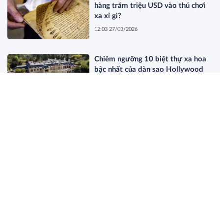
hàng trăm triệu USD vào thú chơi
xa xỉ gì?
12:03 27/03/2026
Chiêm ngưỡng 10 biệt thự xa hoa
bậc nhất của dàn sao Hollywood
11:44 27/03/2026
Dòng Họ Beretta: Bí Mật Của Giới
Thượng Lưu Old Money Thực Thụ
19:34 26/03/2026
Điều gì sẽ xảy ra khi nghệ sĩ bí ẩn
nhất thế giới bị lộ danh tính?
18:12 26/03/2026