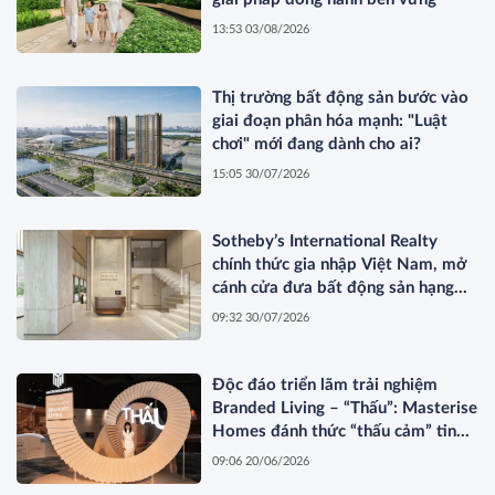
13:53 03/08/2026
Thị trường bất động sản bước vào
giai đoạn phân hóa mạnh: "Luật
chơi" mới đang dành cho ai?
15:05 30/07/2026
Sotheby’s International Realty
chính thức gia nhập Việt Nam, mở
cánh cửa đưa bất động sản hạng
sang kết nối toàn cầu
09:32 30/07/2026
Độc đáo triển lãm trải nghiệm
Branded Living – “Thấu”: Masterise
Homes đánh thức “thấu cảm” tinh
hoa về không gian sống hàng hiệu
09:06 20/06/2026