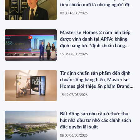
tiêu chuẩn mới là những người định
hình thị trường”
09:00 16/05/2026
Masterise Homes 2 năm liên tiếp
được vinh danh tại APPA: khẳng
định năng lực “định chuẩn hàng
hiệu” được quốc tế công nhận
15:36 08/05/2026
Từ định chuẩn sản phẩm đến định
chuẩn sống hàng hiệu, Masterise
Homes giới thiệu ấn phẩm Branded
Living Magazine
15:19 07/05/2026
Bất động sản nhu cầu ở thực thu
hút nhà đầu tư nhờ các chính sách
đặc quyền lãi suất
08:00 06/05/2026