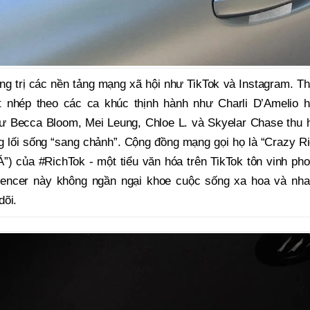
ống trị các nền tảng mạng xã hội như TikTok và Instagram. T
t nhép theo các ca khúc thịnh hành như Charli D’Amelio 
ư Becca Bloom, Mei Leung, Chloe L. và Skyelar Chase thu 
g lối sống “sang chảnh”. Cộng đồng mạng gọi họ là “Crazy R
Á”) của #RichTok - một tiểu văn hóa trên TikTok tôn vinh ph
uencer này không ngần ngại khoe cuộc sống xa hoa và nh
dõi.