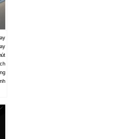
hay
hay
hút
ich
ong
anh