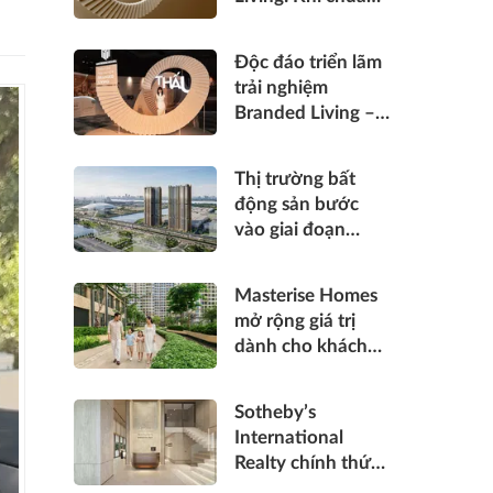
sống hàng hiệu
được “thấu” trong
Độc đáo triển lãm
từng điểm chạm
trải nghiệm
Branded Living –
“Thấu”: Masterise
Homes đánh thức
Thị trường bất
“thấu cảm” tinh
động sản bước
hoa về không gian
vào giai đoạn
sống hàng hiệu
phân hóa mạnh:
"Luật chơi" mới
Masterise Homes
đang dành cho ai?
mở rộng giá trị
dành cho khách
hàng bằng những
giải pháp đồng
Sotheby’s
hành bền vững
International
Realty chính thức
gia nhập Việt