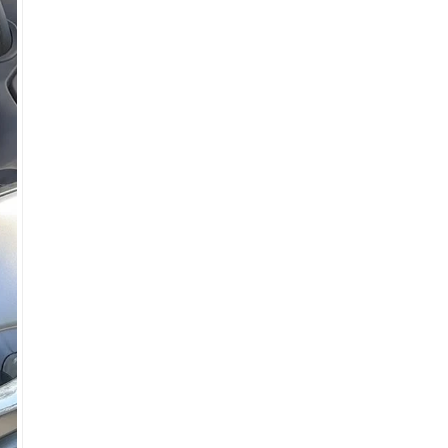
Nam, mở cánh cửa
đưa bất động sản
hạng sang kết nối
toàn cầu