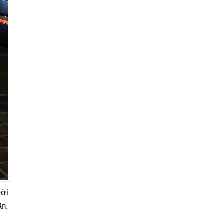
ười
ân,