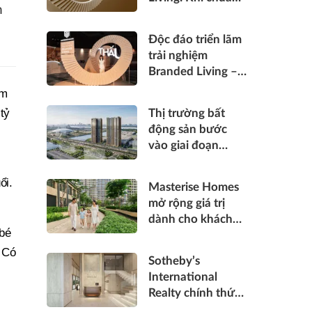
n
sống hàng hiệu
được “thấu” trong
Độc đáo triển lãm
từng điểm chạm
trải nghiệm
Branded Living –
“Thấu”: Masterise
ìm
Homes đánh thức
tỷ
Thị trường bất
“thấu cảm” tinh
động sản bước
hoa về không gian
vào giai đoạn
sống hàng hiệu
phân hóa mạnh:
"Luật chơi" mới
ổi.
Masterise Homes
đang dành cho ai?
mở rộng giá trị
dành cho khách
 bé
hàng bằng những
giải pháp đồng
. Có
Sotheby’s
hành bền vững
International
Realty chính thức
gia nhập Việt