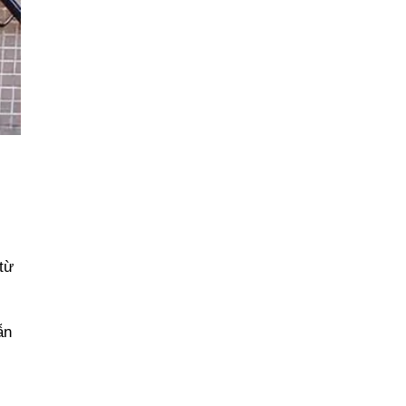
 từ
ẫn