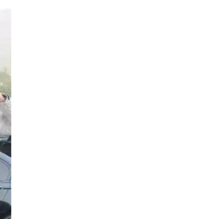
Nam, mở cánh cửa
đưa bất động sản
hạng sang kết nối
toàn cầu