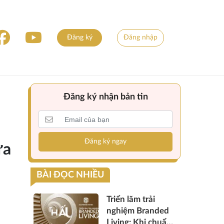
Đăng ký
Đăng nhập
Đăng ký nhận bản tin
Đăng ký ngay
ừa
BÀI ĐỌC NHIỀU
Triển lãm trải
nghiệm Branded
Living: Khi chuẩn