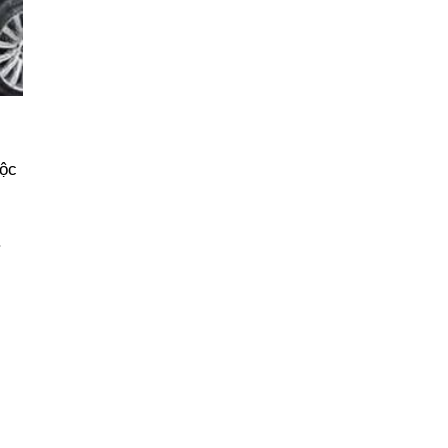
uộc
.
,