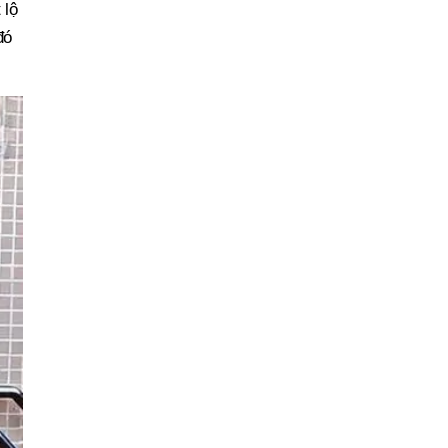
 lộ
đó