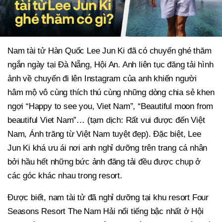
Nam tài tử Hàn Quốc Lee Jun Ki đã có chuyến ghé thăm
ngắn ngày tại Đà Nẵng, Hội An. Anh liên tục đăng tải hình
ảnh về chuyến đi lên Instagram của anh khiến người
hâm mộ vô cùng thích thú cùng những dòng chia sẻ khen
ngợi “Happy to see you, Viet Nam”, “Beautiful moon from
beautiful Viet Nam”… (tạm dịch: Rất vui được đến Việt
Nam, Ánh trăng từ Việt Nam tuyệt đẹp). Đặc biệt, Lee
Jun Ki khá ưu ái nơi anh nghỉ dưỡng trên trang cá nhân
bởi hầu hết những bức ảnh đăng tải đều được chụp ở
các góc khác nhau trong resort.
Được biết, nam tài tử đã nghỉ dưỡng tại khu resort Four
Seasons Resort The Nam Hải nổi tiếng bậc nhất ở Hội