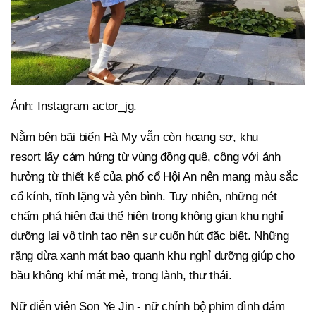
Ảnh: Instagram actor_jg.
Nằm bên bãi biển Hà My vẫn còn hoang sơ, khu
resort lấy cảm hứng từ vùng đồng quê, cộng với ảnh
hưởng từ thiết kế của phố cổ Hội An nên mang màu sắc
cổ kính, tĩnh lặng và yên bình. Tuy nhiên, những nét
chấm phá hiện đại thể hiện trong không gian khu nghỉ
dưỡng lại vô tình tạo nên sự cuốn hút đặc biệt. Những
rặng dừa xanh mát bao quanh khu nghỉ dưỡng giúp cho
bầu không khí mát mẻ, trong lành, thư thái.
Nữ diễn viên Son Ye Jin - nữ chính bộ phim đình đám