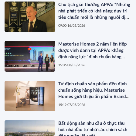
Chủ tịch giải thưởng APPA: “Những
nhà phát triển có khả năng duy trì
tiêu chuẩn mới là những người định
hình thị trường”
09:00 16/05/2026
Masterise Homes 2 năm liên tiếp
được vinh danh tại APPA: khẳng
định năng lực “định chuẩn hàng
hiệu” được quốc tế công nhận
15:36 08/05/2026
Từ định chuẩn sản phẩm đến định
chuẩn sống hàng hiệu, Masterise
Homes giới thiệu ấn phẩm Branded
Living Magazine
15:19 07/05/2026
Bất động sản nhu cầu ở thực thu
hút nhà đầu tư nhờ các chính sách