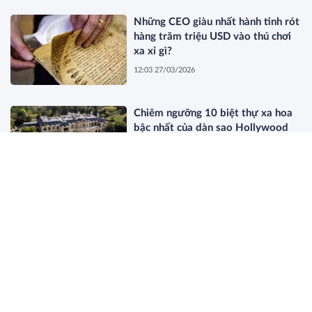
Những CEO giàu nhất hành tinh rót
hàng trăm triệu USD vào thú chơi
xa xỉ gì?
12:03 27/03/2026
Chiêm ngưỡng 10 biệt thự xa hoa
bậc nhất của dàn sao Hollywood
11:44 27/03/2026
Dòng Họ Beretta: Bí Mật Của Giới
Thượng Lưu Old Money Thực Thụ
19:34 26/03/2026
Điều gì sẽ xảy ra khi nghệ sĩ bí ẩn
nhất thế giới bị lộ danh tính?