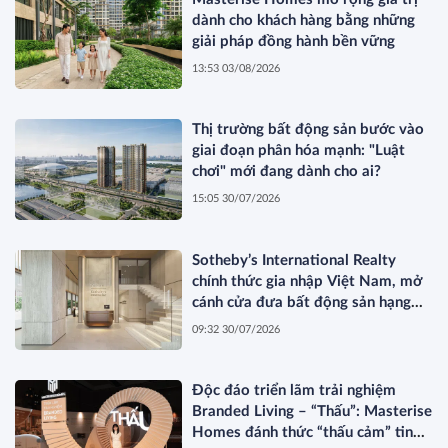
dành cho khách hàng bằng những
giải pháp đồng hành bền vững
13:53 03/08/2026
Thị trường bất động sản bước vào
giai đoạn phân hóa mạnh: "Luật
chơi" mới đang dành cho ai?
15:05 30/07/2026
Sotheby’s International Realty
chính thức gia nhập Việt Nam, mở
cánh cửa đưa bất động sản hạng
sang kết nối toàn cầu
09:32 30/07/2026
Độc đáo triển lãm trải nghiệm
Branded Living – “Thấu”: Masterise
Homes đánh thức “thấu cảm” tinh