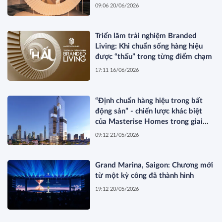
hoa về không gian sống hàng hiệu
09:06 20/06/2026
Triển lãm trải nghiệm Branded
Living: Khi chuẩn sống hàng hiệu
được “thấu” trong từng điểm chạm
17:11 16/06/2026
“Định chuẩn hàng hiệu trong bất
động sản” - chiến lược khác biệt
của Masterise Homes trong giai
đoạn thị trường tái cấu trúc
09:12 21/05/2026
Grand Marina, Saigon: Chương mới
từ một kỳ công đã thành hình
19:12 20/05/2026